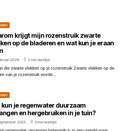
meen
rom krijgt mijn rozenstruik zwarte
kken op de bladeren en wat kun je eraan
n
bruari 2026
2 min leestijd
jn die zwarte vlekken op je rozenstruik Zwarte vlekken op de
en van je rozenstruik worde...
meen
 kun je regenwater duurzaam
ngen en hergebruiken in je tuin?
september 2025
2 min leestijd
m regenwater opvangen belangrijk is In een wereld waar