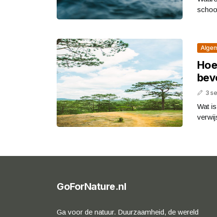
schoon
Alge
Hoe 
bev
3 s
Wat is
verwij
GoForNature.nl
Ga voor de natuur. Duurzaamheid, de wereld