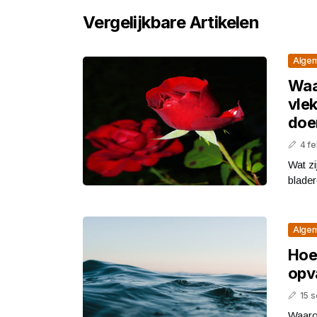
Vergelijkbare Artikelen
Alge
Waa
vle
doe
4 fe
Wat zi
blader
Alge
Hoe
opva
15 
Waaro