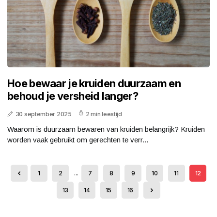
Hoe bewaar je kruiden duurzaam en
behoud je versheid langer?
30 september 2025
2 min leestijd
Waarom is duurzaam bewaren van kruiden belangrijk? Kruiden
worden vaak gebruikt om gerechten te verr...
1
2
...
7
8
9
10
11
12
13
14
15
16