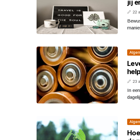
jij
22 
Bewus
manier
Alge
Leve
hel
23 a
In een
dageli
Alge
Hoe