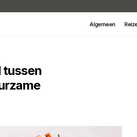
Algemeen
Reiz
l tussen
uurzame