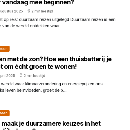
 er vandaag mee beginnen?
augustus 2025
2 min leestijd
t op reis: duurzaam reizen uitgelegd Duurzaam reizen is een
 van de wereld ontdekken waar...
meen
n met de zon? Hoe een thuisbatterij je
pt om écht groen te wonen!
pril 2025
2 min leestijd
 wereld waar klimaatverandering en energieprijzen ons
jks leven beïnvloeden, groeit de b...
meen
 maak je duurzamere keuzes in het