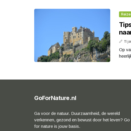
Reize
Tips
naar
11 j
Op vak
heerli
GoForNature.nl
Ga voor de natuur. Duurzaamheid, de wereld
verkennen, gezond en bewust door het leven? Go
for nature is jouw basis.