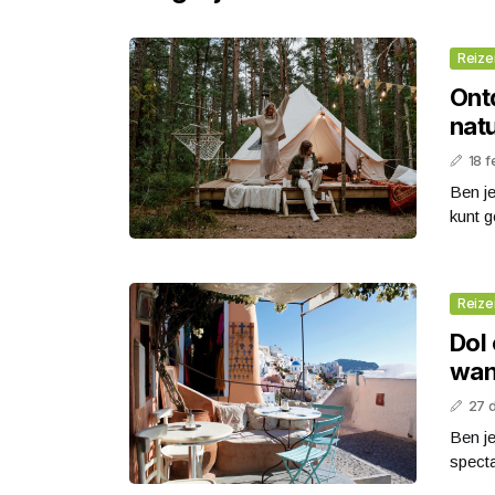
Reize
Ont
nat
18 f
Ben je
kunt g
Reize
Dol
wan
27 
Ben j
specta