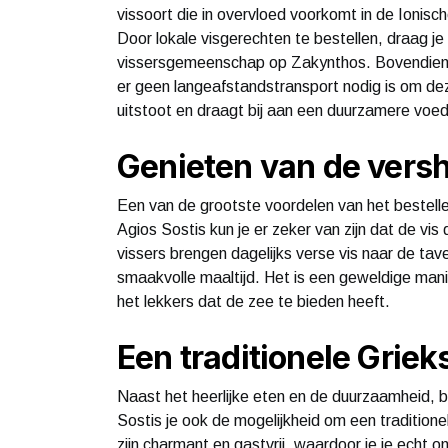
vissoort die in overvloed voorkomt in de Ionisc
Door lokale visgerechten te bestellen, draag je
vissersgemeenschap op Zakynthos. Bovendien i
er geen langeafstandstransport nodig is om deze
uitstoot en draagt bij aan een duurzamere voe
Genieten van de vers
Een van de grootste voordelen van het bestellen
Agios Sostis kun je er zeker van zijn dat de vis 
vissers brengen dagelijks verse vis naar de ta
smaakvolle maaltijd. Het is een geweldige mani
het lekkers dat de zee te bieden heeft.
Een traditionele Griek
Naast het heerlijke eten en de duurzaamheid, bi
Sostis je ook de mogelijkheid om een traditione
zijn charmant en gastvrij, waardoor je je echt o