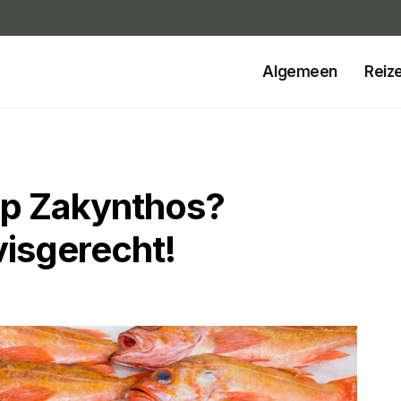
Algemeen
Reiz
op Zakynthos?
visgerecht!