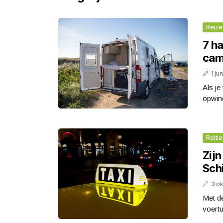
Reize
7 ha
cam
1 ju
Als je
opwin
Reize
Zijn
Sch
3 o
Met de
voertu