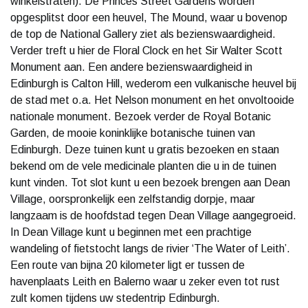
winkelstraten). De Princes Street Gardens worden
opgesplitst door een heuvel, The Mound, waar u bovenop
de top de National Gallery ziet als bezienswaardigheid.
Verder treft u hier de Floral Clock en het Sir Walter Scott
Monument aan. Een andere bezienswaardigheid in
Edinburgh is Calton Hill, wederom een vulkanische heuvel bij
de stad met o.a. Het Nelson monument en het onvoltooide
nationale monument. Bezoek verder de Royal Botanic
Garden, de mooie koninklijke botanische tuinen van
Edinburgh. Deze tuinen kunt u gratis bezoeken en staan
bekend om de vele medicinale planten die u in de tuinen
kunt vinden. Tot slot kunt u een bezoek brengen aan Dean
Village, oorspronkelijk een zelfstandig dorpje, maar
langzaam is de hoofdstad tegen Dean Village aangegroeid.
In Dean Village kunt u beginnen met een prachtige
wandeling of fietstocht langs de rivier ‘The Water of Leith’.
Een route van bijna 20 kilometer ligt er tussen de
havenplaats Leith en Balerno waar u zeker even tot rust
zult komen tijdens uw stedentrip Edinburgh.