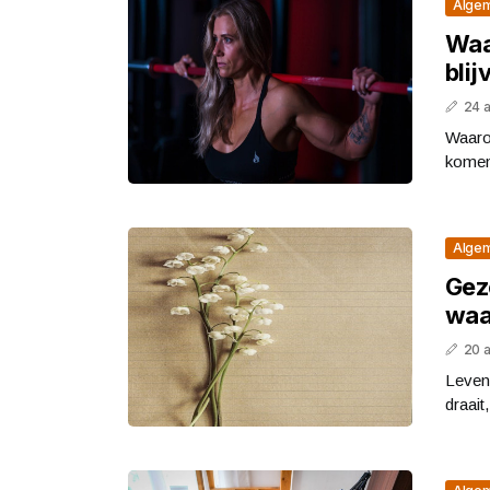
Alge
Waa
blij
24 a
Waaro
komen
Alge
Gez
waar
20 
Leven 
draait