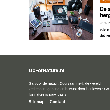
Alge
De s
her
15 j
Wie m
dat re
GoForNature.nl
Ga voor de natuur. Duurzaamheid, de wereld
verkennen, gezond en bewust door het leven? Go
for nature is jouw basis.
Sitemap
Contact