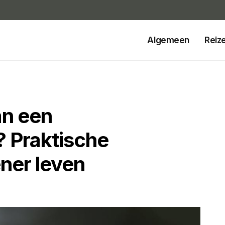
Algemeen
Reiz
an een
 Praktische
ener leven