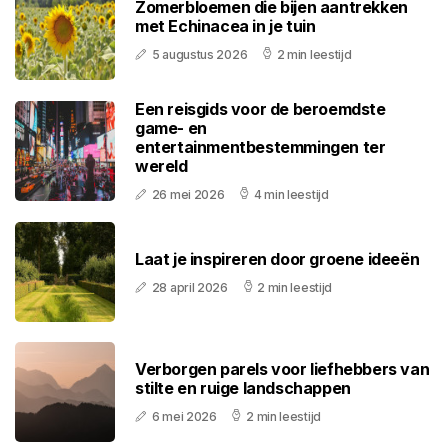
Zomerbloemen die bijen aantrekken
met Echinacea in je tuin
5 augustus 2026
2 min leestijd
Een reisgids voor de beroemdste
game- en
entertainmentbestemmingen ter
wereld
26 mei 2026
4 min leestijd
Laat je inspireren door groene ideeën
28 april 2026
2 min leestijd
Verborgen parels voor liefhebbers van
stilte en ruige landschappen
6 mei 2026
2 min leestijd