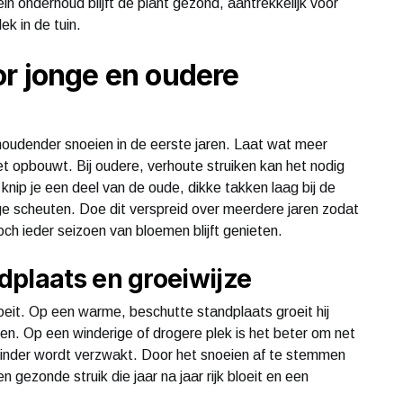
in onderhoud blijft de plant gezond, aantrekkelijk voor
ek in de tuin.
r jonge en oudere
ughoudender snoeien in de eerste jaren. Laat wat meer
et opbouwt. Bij oudere, verhoute struiken kan het nodig
 knip je een deel van de oude, dikke takken laag bij de
ge scheuten. Doe dit verspreid over meerdere jaren zodat
 toch ieder seizoen van bloemen blijft genieten.
dplaats en groeiwijze
 groeit. Op een warme, beschutte standplaats groeit hij
ien. Op een winderige of drogere plek is het beter om net
 minder wordt verzwakt. Door het snoeien af te stemmen
 gezonde struik die jaar na jaar rijk bloeit en een