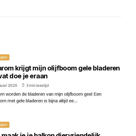
zaam
rom krijgt mijn olijfboom gele bladeren
wat doe je eraan
nuari 2026
3 min leestijd
m worden de bladeren van mijn olijfboom geel Een
oom met gele bladeren is bijna altijd ee...
zaam
maak je je balkon diervriendelijk