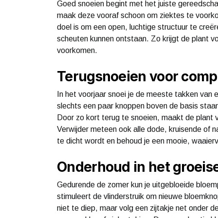
Goed snoeien begint met het juiste gereedscha
maak deze vooraf schoon om ziektes te voorkome
doel is om een open, luchtige structuur te cr
scheuten kunnen ontstaan. Zo krijgt de plant v
voorkomen.
Terugsnoeien voor compac
In het voorjaar snoei je de meeste takken van e
slechts een paar knoppen boven de basis staan. D
Door zo kort terug te snoeien, maakt de plant
Verwijder meteen ook alle dode, kruisende of n
te dicht wordt en behoud je een mooie, waaierv
Onderhoud in het groeis
Gedurende de zomer kun je uitgebloeide bloe
stimuleert de vlinderstruik om nieuwe bloemkn
niet te diep, maar volg een zijtakje net onder