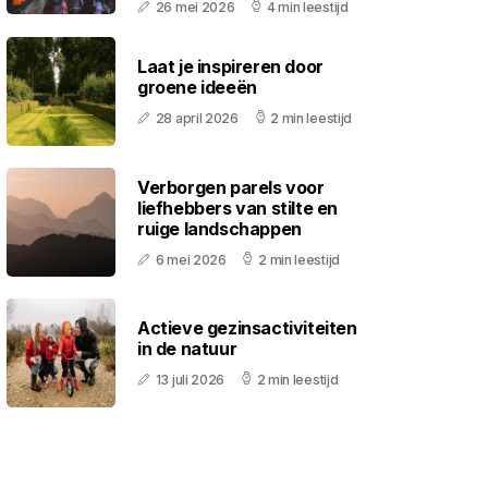
26 mei 2026
4 min leestijd
Laat je inspireren door
groene ideeën
28 april 2026
2 min leestijd
Verborgen parels voor
liefhebbers van stilte en
ruige landschappen
6 mei 2026
2 min leestijd
Actieve gezinsactiviteiten
in de natuur
13 juli 2026
2 min leestijd