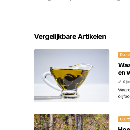
Vergelijkbare Artikelen
Duur
Waa
en 
9 ja
Waaro
olijfb
Duur
Hoe 