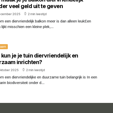
er veel geld uit te geven
ecember 2025
2 min leestijd
 een diervriendelijk balkon meer is dan alleen leukEen
 lijkt misschien een kleine plek,...
zaam
kun je je tuin diervriendelijk en
rzaam inrichten?
oktober 2025
2 min leestijd
 een diervriendelijke en duurzame tuin belangrijk is In een
aarin biodiversiteit onder d...