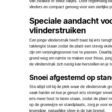
van zwakke of zieke takjes. Door regelmatig kle
vlinders en compact genoeg voor een sierlijke pl
Speciale aandacht voo
vlinderstruiken
Een jonge vlinderstruik heeft baat bij iets ter
taklengte staan zodat de plant een stevig skel
zijn om verjongingssnoei toe te passen. Daarbij
grond weg om ruimte te maken voor frisse, jon
de vlinderstruik zich rustig kan herstellen en je
Snoei afgestemd op stan
Sta altijd stil bij de plek waar de vlinderstruik
vaak harder en kun je gerust iets strenger snoe
iets meer hout te laten staan, zodat de plant
op de groeiwijze en standplaats, zorg je voor een
levendige, natuurlijke sfeer in de tuin brengt.