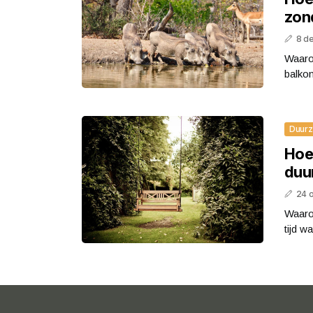
zond
8 d
Waarom
balkon
Duur
Hoe 
duu
24 
Waarom
tijd w