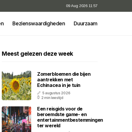
09 Aug 2026 11:57
en
Bezienswaardigheden
Duurzaam
Meest gelezen deze week
Zomerbloemen die bijen
aantrekken met
Echinacea in je tuin
5 augustus 2026
2 min leestijd
Een reisgids voor de
beroemdste game- en
entertainmentbestemmingen
ter wereld